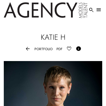


KATIE
H


PORTFOLIO
PDF