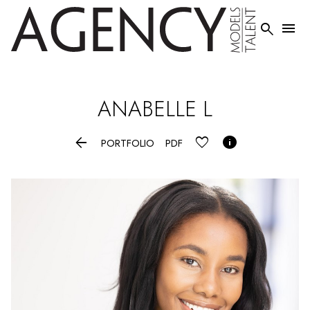


ANABELLE
L


PORTFOLIO
PDF