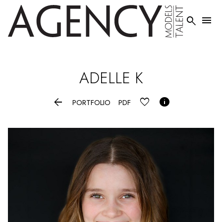


ADELLE
K


PORTFOLIO
PDF