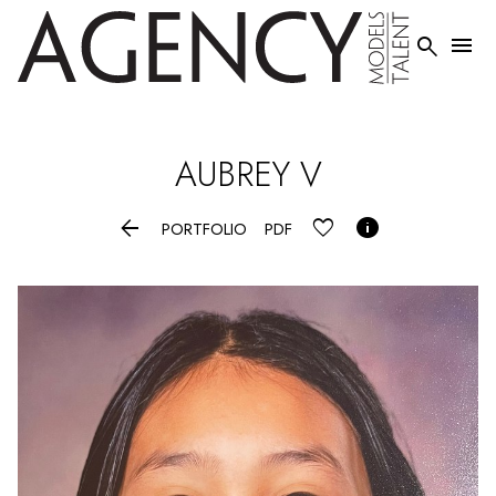


AUBREY
V


PORTFOLIO
PDF